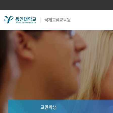
용
국제교류교육원
인
대
학
교
교환학생