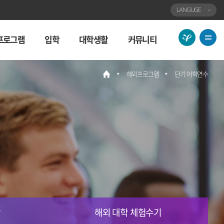
LANGUGE
용
전
프로그램
입학
대학생활
커뮤니티
인
체
대
메
해외프로그램
단기 어학연수
메
학
뉴
인
교
보
사
기
이
트
바
로
가
기
학
해외 대학 체험수기