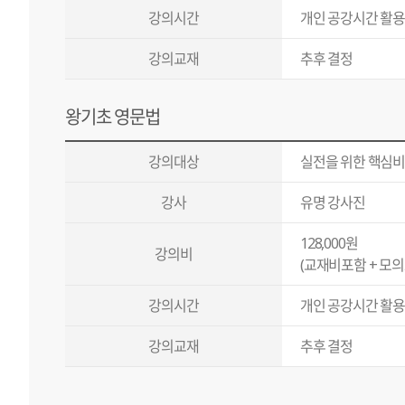
강의시간
개인 공강시간 활용
강의교재
추후 결정
왕기초 영문법
강의대상
실전을 위한 핵심비
강사
유명 강사진
128,000원
강의비
(교재비포함 + 모의
강의시간
개인 공강시간 활용
강의교재
추후 결정