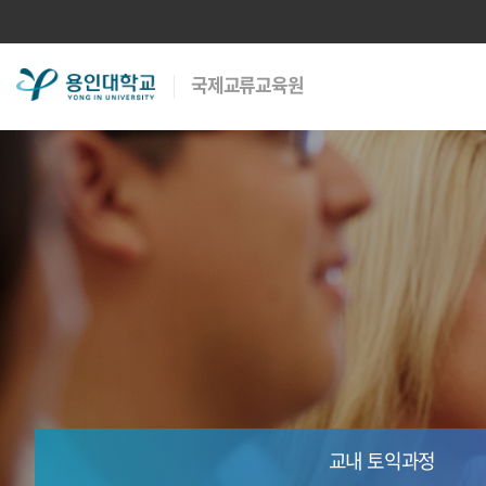
용
국제교류교육원
인
대
학
교
교내 토익과정