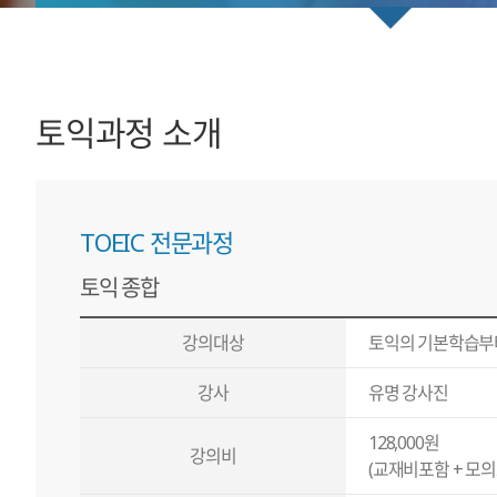
토익과정 소개
TOEIC 전문과정
토익 종합
강의대상
토익의 기본학습부터
강사
유명 강사진
128,000원
강의비
(교재비포함 + 모의