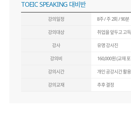
TOEIC SPEAKING 대비반
강의일정
8주 / 주 2회 / 90분
강의대상
취업을 앞두고 고득
강사
유명 강사진
강의비
160,000원 (교재 
강의시간
개인 공강시간 활용
강의교재
추후 결정