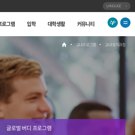
LANGUGE
용
전
프로그램
입학
대학생활
커뮤니티
인
체
대
메
교내프로그램
교내 토익과정
메
학
뉴
인
교
보
사
기
이
트
바
로
가
기
글로벌 버디 프로그램